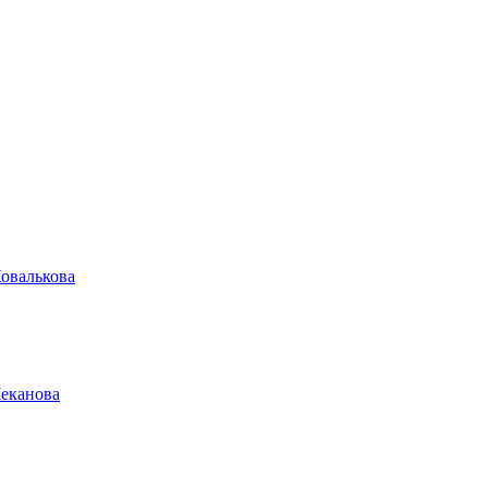
овалькова
Чеканова