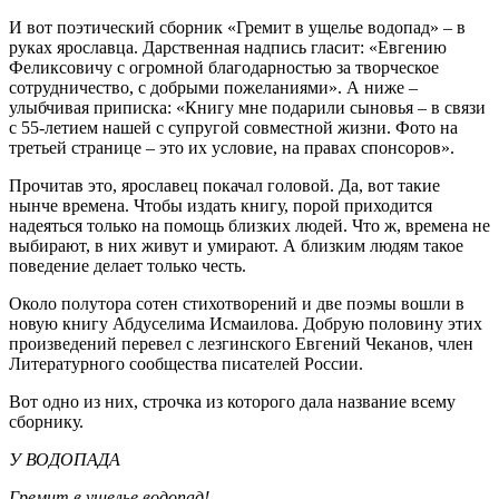
И вот поэтический сборник «Гремит в ущелье водопад» – в
руках ярославца. Дарственная надпись гласит: «Евгению
Феликсовичу с огромной благодарностью за творческое
сотрудничество, с добрыми пожеланиями». А ниже –
улыбчивая приписка: «Книгу мне подарили сыновья – в связи
с 55-летием нашей с супругой совместной жизни. Фото на
третьей странице – это их условие, на правах спонсоров».
Прочитав это, ярославец покачал головой. Да, вот такие
нынче времена. Чтобы издать книгу, порой приходится
надеяться только на помощь близких людей. Что ж, времена не
выбирают, в них живут и умирают. А близким людям такое
поведение делает только честь.
Около полутора сотен стихотворений и две поэмы вошли в
новую книгу Абдуселима Исмаилова. Добрую половину этих
произведений перевел с лезгинского Евгений Чеканов, член
Литературного сообщества писателей России.
Вот одно из них, строчка из которого дала название всему
сборнику.
У ВОДОПАДА
Гремит в ущелье водопад!