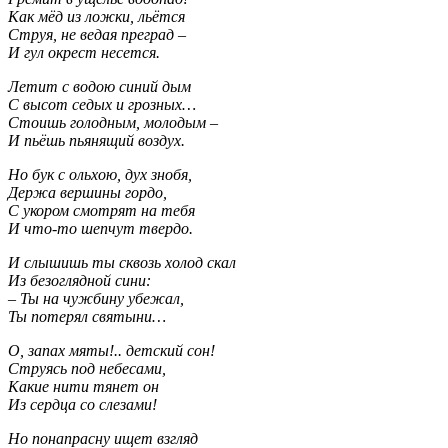
Как мёд из ложки, льётся
Струя, не ведая преград –
И гул окрест несется.
Летит с водою синий дым
С высот седых и грозных…
Стоишь голодным, молодым –
И пьёшь пьянящий воздух.
Но бук с ольхою, дух знобя,
Держа вершины гордо,
С укором смотрят на тебя
И что-то шепчут твердо.
И слышишь ты сквозь холод скал
Из безоглядной сини:
– Ты на чужбину убежал,
Ты потерял святыни…
О, запах мяты!.. детский сон!
Струясь под небесами,
Какие нити тянет он
Из сердца со слезами!
Но понапрасну ищет взгляд