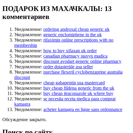
ПОДАРОК ИЗ МАХАЧКАЛЫ
: 13
комментариев
Уведомление:
ordering androxal cheap generic uk
Уведомление:
generic enclomiphene in the uk
Уведомление:
rifaximin online prescriptions with no
membership
Уведомление:
how to buy xifaxan uk order
Уведомление:
canadian pharmacy staxyn madica
Уведомление:
discount avodart generic online pharmacy
Уведомление:
order dutasteride usa seller
Уведомление:
purchase flexeril cyclobenzaprine australia
discount
Уведомление:
cheap gabapentin usa mastercard
Уведомление:
buy cheap fildena generic from the uk
Уведомление:
buy cheap itraconazole uk where buy
Уведомление:
se necesita receta medica para comprar
kamagra
Уведомление:
acheter kamagra en ligne sans ordonnance
Обсуждение закрыто.
Поиск по сайту