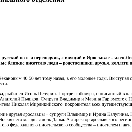
ый русский поэт и переводчик, живущий в Ярославле – член Л
ые близкие писателю люди – родственники, друзья, коллеги по
екановым 40-50 лет тому назад, в его молодые годы. Выступая 
ути.
ова, рыбинец Игорь Печурин. Портрет юбиляра, написанный в 
к Анатолий Пьянков. Супруги Владимир и Марина Гар вместе с 
тителя Николая Мирликийского, покровителя всех путешествующ
авние друзья-ярославцы – супруги Владимир и Ирина Калугины, 
 Москвы его младшая дочь Дарья. А директор ярославского рег
того федерального писательского сообщества – писателем и а