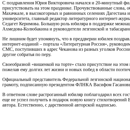
С поздравления Юрия Викторовича начался и 20-минутный фил
присутствовать на этом празднике. Прочувствованные слова, 
Махачкале, в высокогорных и равнинных селениях Дагестана 
университета, главный редактор литературного интернет-журн
Седагет Керимова. Большую роль юбиляра в поддержке межнац
Ахмедова-Колюбакина и руководители лезгинской и табасара
Не лишним будет упомянуть, что в преддверии юбилея поздрав
интернет-изданий – портала «Литературная Россия», руководи
СМС, поступивших в адрес Чеканова из разных уголков Росси
другие собратья по перу.
Своеобразной «вишенкой на торте» стало присутствие на этом
пожелав ему долгих лет жизни и новых побед в области поэтич
Официальный представитель Федеральной лезгинской национа
грамоту, подписанную президентом ФЛНКА Васифом Гасановым
В ответном слове растроганный юбиляр поблагодарил всех гост
еще не успел получить в подарок новую книгу стихотворений Е
автора. Естественно, с дарственной авторской надписью.