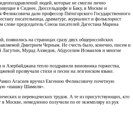
идеопоздравлений людей, которые не смогли лично
живущие в Сиднее, Дюссельдорфе и Баку, в Москве и
я Феликсовича дали профессор Пятигорского Государственного
естану писательница, драматург, журналист и фольклорист
м слове председатель Союза писателей Дагестана Марина
ий, появились на страницах сразу двух общероссийских
лавляемой Дмитрием Черным. Не счесть было, конечно, писем и
ий Лагутин, Мурад Ахмедов, Абдуселим Исмаилов и многие
ы и Азербайджана тепло поздравили виновника торжества,
джевой прозвучали стихи и песни на лезгинском языке.
 Рамиз Агасиев вручил Евгению Феликсовичу почетную
шную «шашку Шамиля».
ических и переводческих трудов. А те из присутствующих, кто
т в Москве, немедленно получили по ее экземпляру из рук