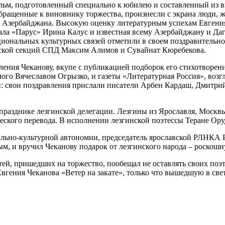
ьм, подготовленный специально к юбилею и составленный из в
обращенные к виновнику торжества, произнесли с экрана люди, 
и Азербайджана. Высокую оценку литературным успехам Евгени
ала «Парус» Ирина Калус и известная всему Азербайджану и Даг
иональных культурных связей отметили в своем поздравительно
нской секций СПД Максим Алимов и Сувайнат Кюребекова.
ления Чеканову, вкупе с публикацией подборок его стихотворен
мого Вячеславом Огрызко, и газеты «Литературная Россия», возг
и: свои поздравления прислали писатели Арбен Кардаш, Дмитр
 празднике лезгинской делегации. Лезгины из Ярославля, Москв
еского перевода. В исполнении лезгинской поэтессы Теране Ору
льно-культурной автономии, председатель ярославской РЛНКА
, и вручил Чеканову подарок от лезгинского народа – роско
ей, пришедших на торжество, пообещал не оставлять своих поэт
вгения Чеканова «Ветер на закате», только что вышедшую в све