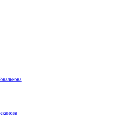
овалькова
Чеканова