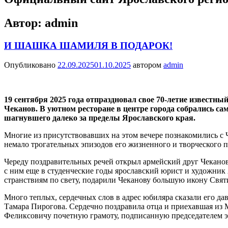
Автор:
admin
И ШАШКА ШАМИЛЯ В ПОДАРОК!
Опубликовано
22.09.2025
01.10.2025
автором
admin
19 сентября 2025 года отпраздновал свое 70-летие известн
Чеканов. В уютном ресторане в центре города собрались сам
шагнувшего далеко за пределы Ярославского края.
Многие из присутствовавших на этом вечере познакомились с Ч
немало трогательных эпизодов его жизненного и творческого п
Череду поздравительных речей открыл армейский друг Чекан
с ним еще в студенческие годы ярославский юрист и художни
странствиям по свету, подарили Чеканову большую икону Свя
Много теплых, сердечных слов в адрес юбиляра сказали его д
Тамара Пирогова. Сердечно поздравила отца и приехавшая из
Феликсовичу почетную грамоту, подписанную председателем э