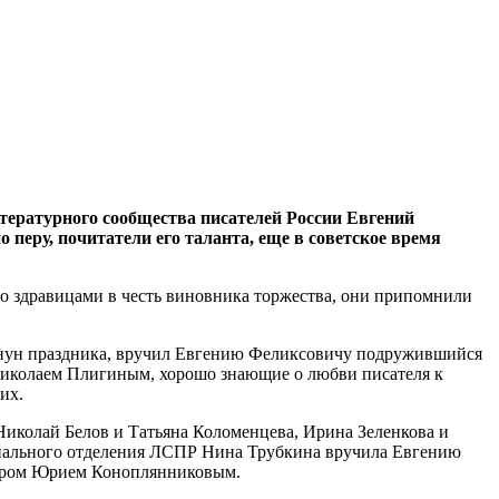
итературного сообщества писателей России Евгений
 перу, почитатели его таланта, еще в советское время
со здравицами в честь виновника торжества, они припомнили
канун праздника, вручил Евгению Феликсовичу подружившийся
Николаем Плигиным, хорошо знающие о любви писателя к
их.
Николай Белов и Татьяна Коломенцева, Ирина Зеленкова и
ионального отделения ЛСПР Нина Трубкина вручила Евгению
ктером Юрием Коноплянниковым.