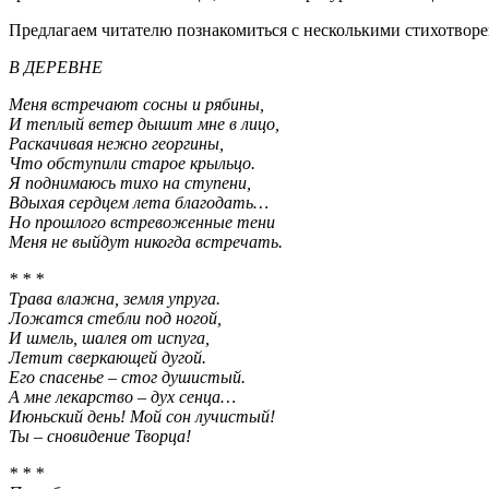
Предлагаем читателю познакомиться с несколькими стихотворе
В ДЕРЕВНЕ
Меня встречают сосны и рябины,
И теплый ветер дышит мне в лицо,
Раскачивая нежно георгины,
Что обступили старое крыльцо.
Я поднимаюсь тихо на ступени,
Вдыхая сердцем лета благодать…
Но прошлого встревоженные тени
Меня не выйдут никогда встречать.
* * *
Трава влажна, земля упруга.
Ложатся стебли под ногой,
И шмель, шалея от испуга,
Летит сверкающей дугой.
Его спасенье ‒ стог душистый.
А мне лекарство ‒ дух сенца…
Июньский день! Мой сон лучистый!
Ты ‒ сновидение Творца!
* * *