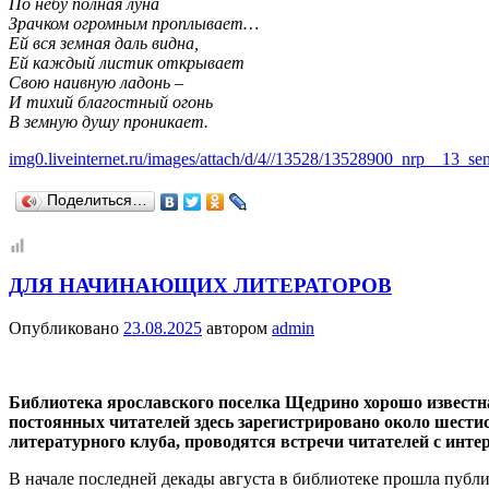
По небу полная луна
Зрачком огромным проплывает…
Ей вся земная даль видна,
Ей каждый листик открывает
Свою наивную ладонь ‒
И тихий благостный огонь
В земную душу проникает.
img0.liveinternet.ru/images/attach/d/4//13528/13528900_nrp__13_se
Поделиться…
ДЛЯ НАЧИНАЮЩИХ ЛИТЕРАТОРОВ
Опубликовано
23.08.2025
автором
admin
Библиотека ярославского поселка Щедрино хорошо известна
постоянных читателей здесь зарегистрировано около шестис
литературного клуба, проводятся встречи читателей с инт
В начале последней декады августа в библиотеке прошла публи